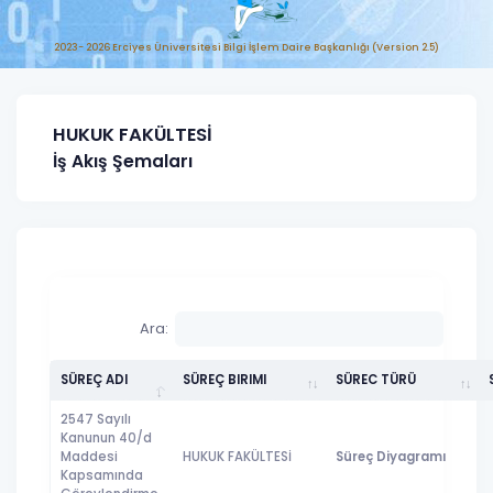
2023- 2026 Erciyes Üniversitesi Bilgi İşlem Daire Başkanlığı (Version 2.5)
HUKUK FAKÜLTESİ
İş Akış Şemaları
Ara:
SÜREÇ ADI
SÜREÇ BIRIMI
SÜREC TÜRÜ
2547 Sayılı
Kanunun 40/d
Maddesi
HUKUK FAKÜLTESİ
Süreç Diyagramı
Kapsamında